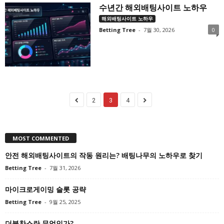
수년간 해외배팅사이트 노하우
해외배팅사이트 노하우
Betting Tree
-
7월 30, 2026
0
2
3
4
MOST COMMENTED
안전 해외배팅사이트의 작동 원리는? 배팅나무의 노하우로 찾기
Betting Tree
-
7월 31, 2026
마이크로게이밍 슬롯 공략
Betting Tree
-
9월 25, 2025
더블찬스란 무엇인가?