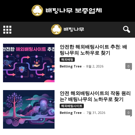
안전한 해외배팅사이트 추천: 배
팅나무의 노하우로 찾기
해외배팅
Betting Tree
-
8월 2, 2026
0
안전 해외배팅사이트의 작동 원리
는? 배팅나무의 노하우로 찾기
해외배팅사이트
Betting Tree
-
7월 31, 2026
0