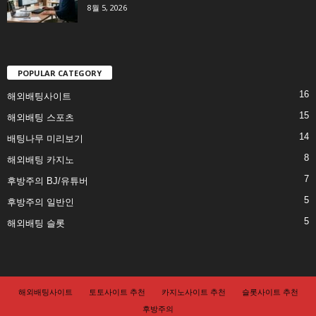
8월 5, 2026
POPULAR CATEGORY
16
해외배팅사이트
15
해외배팅 스포츠
14
배팅나무 미리보기
8
해외배팅 카지노
7
후방주의 BJ/유튜버
5
후방주의 일반인
5
해외배팅 슬롯
해외배팅사이트
토토사이트 추천
카지노사이트 추천
슬롯사이트 추천
후방주의