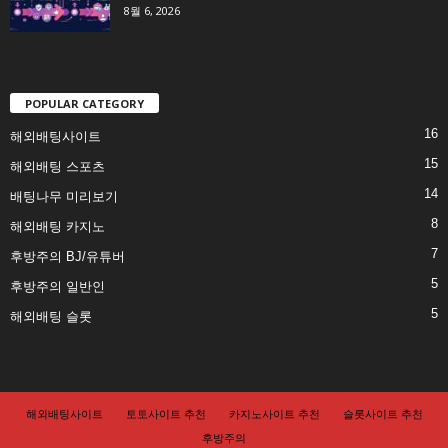
8월 6, 2026
POPULAR CATEGORY
16
해외배팅사이트
15
해외배팅 스포츠
14
배팅나무 미리보기
8
해외배팅 카지노
7
후방주의 BJ/유튜버
5
후방주의 일반인
5
해외배팅 슬롯
해외배팅사이트
토토사이트 추천
카지노사이트 추천
슬롯사이트 추천
후방주의