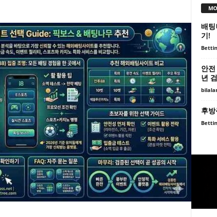
MO
배팅
기!
Betti
안전
년 
bilala
후방
Betti