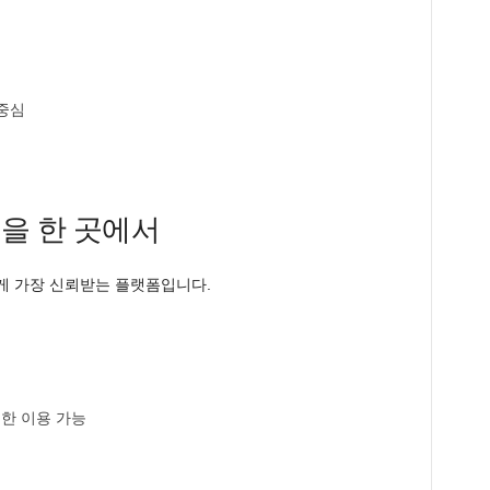
 중심
험을 한 곳에서
에게 가장 신뢰받는 플랫폼입니다.
한 이용 가능