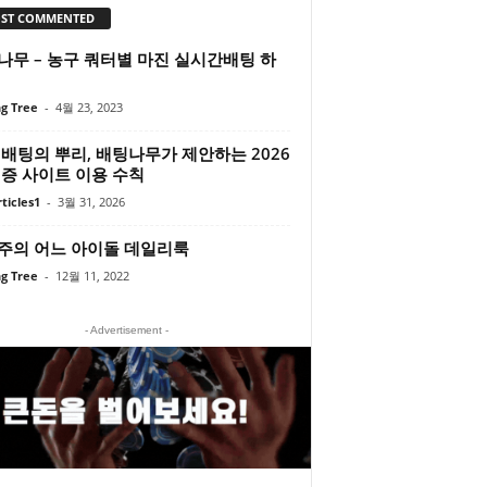
ST COMMENTED
나무 – 농구 쿼터별 마진 실시간배팅 하
ng Tree
-
4월 23, 2023
 배팅의 뿌리, 배팅나무가 제안하는 2026
검증 사이트 이용 수칙
rticles1
-
3월 31, 2026
주의 어느 아이돌 데일리룩
ng Tree
-
12월 11, 2022
- Advertisement -