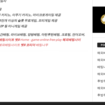
게임사
공
 카지노, 이주기 카지노, 마이크로게이밍 제공
1만개 이상의 슬롯 무료게임, 프리게임 제공
P2P 등 미니게임 제공
간배팅, 라이브배팅, 양방배팅, 마틴루틴배팅, 크로팅, 언더오버,
배팅사이트
벳8
Home - game-online-free-play
해외배팅사이
전 해외배팅사이트
벳8
코리아
배팅나무
PO
해외
해외
배팅
해외
후방주
해외
후방