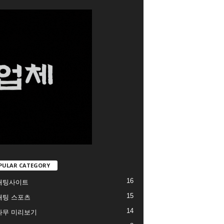
PULAR CATEGORY
16
배팅사이트
15
배팅 스포츠
14
나무 미리보기