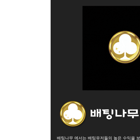
배팅나무 에서는 배팅유저들의 높은 수익을 