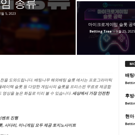
임 종류
2월 5, 2023
마이크로게이밍 슬롯 공
Betting Tree
-
9월 25, 2025
MO
배팅
추천을 도와드립니다. 배팅나무 해외배팅 슬롯 에서는 프로그라마틱
Betti
 플레이텍 슬롯 등 다양한 게임사의 슬롯을 프리스핀 무료로 제공합
전드 영상을 높은 화질로 미리 볼 수 있습니다.
세상에서 가장 안전한
후방
Betti
현아
 이벤트 진행
Betti
롯, 사다리, 미니게임 모두 제공 토지노사이트