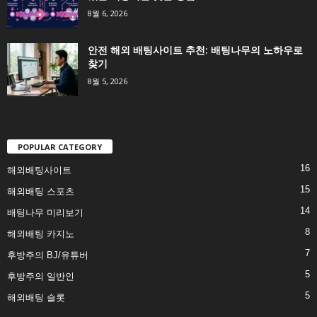
8월 6, 2026
안전 해외 배팅사이트 추천: 배팅나무의 노하우로
찾기
8월 5, 2026
POPULAR CATEGORY
16
해외배팅사이트
15
해외배팅 스포츠
14
배팅나무 미리보기
8
해외배팅 카지노
7
후방주의 BJ/유튜버
5
후방주의 일반인
5
해외배팅 슬롯