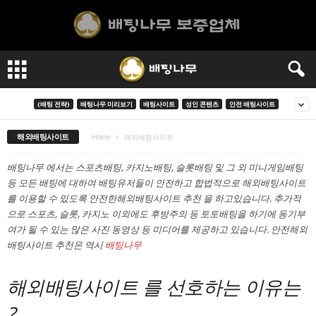
(배팅 전략)
배팅나무 미리보기
배팅사이트
성인 콘텐츠
안전 배팅사이트
해외배팅사이트
Home
해외배팅사이트
배팅나무 에서는 스포츠배팅, 카지노배팅, 슬롯배팅 및 그 외 미니게임배팅
등 모든 배팅에 대하여 배팅유저들이 안전하고 합법적으로 해외배팅사이트
를 이용할 수 있도록 안전한해외배팅사이트 추천 을 하고있습니다. 추가적
으로 스포츠, 슬롯, 카지노 이외에도 후방주의 등 토토배팅을 하기에 동기부
여가 될 수 있는 많은 사진 동영상 등 미디어를 제공하고 있습니다. 안전해외
배팅사이트 추천은 역시
배팅나무
해외배팅사이트 를 선호하는 이유는
?