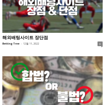
해외배팅사이트 장단점
Betting Tree
-
12월 11, 2022
0