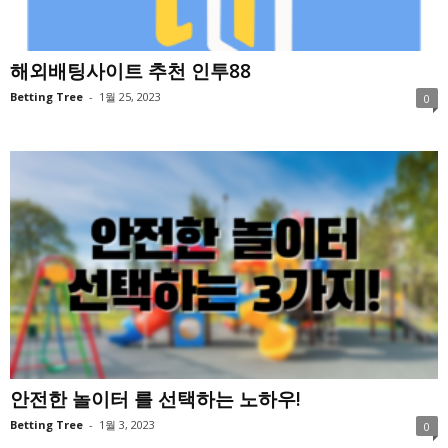
해외배팅사이트 추천 인투88
Betting Tree
-
1월 25, 2023
0
안전한 놀이터 를 선택하는 노하우!
Betting Tree
-
1월 3, 2023
0