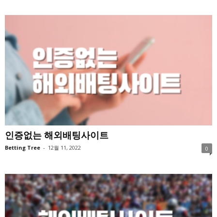
인증없는 해외배팅사이트
Betting Tree
-
12월 11, 2022
0