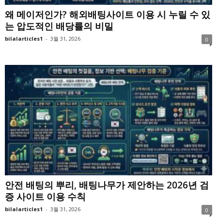
왜 메이저인가? 해외배팅사이트 이용 시 누릴 수 있
는 압도적인 배당률의 비밀
bilalarticles1
-
3월 31, 2026
0
안전 배팅의 뿌리, 배팅나무가 제안하는 2026년 검
증 사이트 이용 수칙
bilalarticles1
-
3월 31, 2026
0