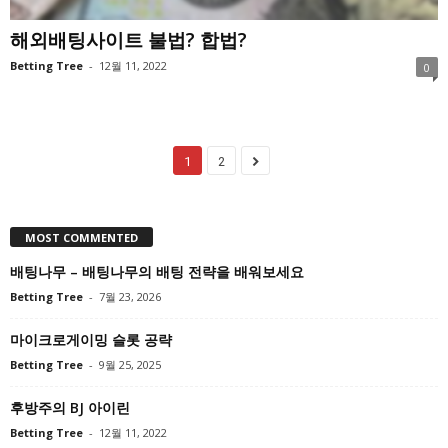
해외배팅사이트 불법? 합법?
Betting Tree
-
12월 11, 2022
0
1
2
MOST COMMENTED
배팅나무 – 배팅나무의 배팅 전략을 배워보세요
Betting Tree
-
7월 23, 2026
마이크로게이밍 슬롯 공략
Betting Tree
-
9월 25, 2025
후방주의 BJ 아이린
Betting Tree
-
12월 11, 2022