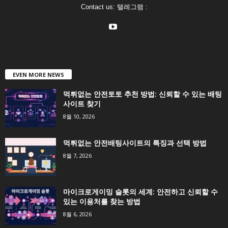
Contact us:
텔레그램 :
EVEN MORE NEWS
먹튀없는 안전토토 추천 방법: 신뢰할 수 있는 배팅
사이트 찾기
8월 10, 2026
먹튀없는 안전배팅사이트의 특징과 선택 방법
8월 7, 2026
마이크로게이밍 슬롯의 세계: 안전하고 신뢰할 수
있는 이용처를 찾는 방법
8월 6, 2026