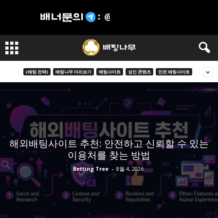
(배팅 전략)
배팅나무 미리보기
배팅사이트
성인 콘텐츠
안전 배팅사이트
해외배팅사이트 추천: 안전하고 신뢰할 수 있는
이용처를 찾는 방법
Betting Tree
-
8월 4, 2026