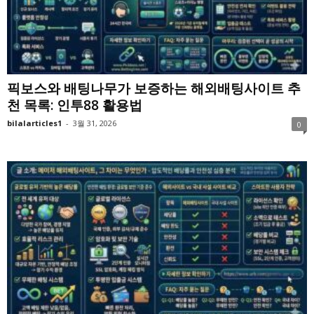
픽보스와 배팅나무가 보증하는 해외배팅사이트 추
천 목록: 인투88 활용법
bilalarticles1
-
3월 31, 2026
0