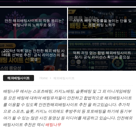
안전 해외배팅사이트의 작동 원리는?
스포츠 배팅 적중률을 높이는 단폴 및
배팅나무의 노하우로 찾기
조합 배팅 노하우
2026년 먹튀 없는 안전한 해외 배팅 사
먹튀 걱정 없는 합법 해외배팅사이트
이트 선택법 추천 : 공식 라이선스의 중
찾기: 공식 라이선스 확인의 중요성
요성
해외배팅사이트
Home
해외배팅사이트
배팅나무 에서는 스포츠배팅, 카지노배팅, 슬롯배팅 및 그 외 미니게임배팅
등 모든 배팅에 대하여 배팅유저들이 안전하고 합법적으로 해외배팅사이트
를 이용할 수 있도록 안전한해외배팅사이트 추천 을 하고있습니다. 추가적
으로 스포츠, 슬롯, 카지노 이외에도 후방주의 등 토토배팅을 하기에 동기부
여가 될 수 있는 많은 사진 동영상 등 미디어를 제공하고 있습니다. 안전해외
배팅사이트 추천은 역시
배팅나무