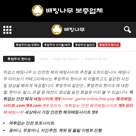
후방주의 BJ/유튜버
후방주의 아이돌/배우
후방주의 일반인
후방주의 핫이슈
후방주의 핫이슈
Home
배팅나무 미리보기
후방주의 핫이슈
먹검소 배팅나무 는 안전한 해외 배팅사이트 추천을 도와드립니다. 배팅나
무 미리보기 카테고리에서는 후방주의 핫이슈 의 아찔하고도 절묘한 사진
및 영상을 빠르게 제공합니다. 후방주의 일반인 , 후방주의 핫이슈 에 대한
짤, 핫이슈, 릴스, 은꼴 등 레전드 영상을 높은 화질로 미리 볼 수 있습니다.
먹
튀없는 안전 해외
배팅사이트
벳8
Home - game-online-free-play
해외배팅
사이트.com
벳8.com
벳8 코리아 - 먹튀없는 안전 해외배팅사이트
벳8
코리
아
배팅나무
세상에서 가장 안전한 해외배팅사이트 벳8
먹튀없는 안전 토토사이트.
꽁머니, 무료머니, 지인추천, 잭팟 등 돌발 이벤트 진행