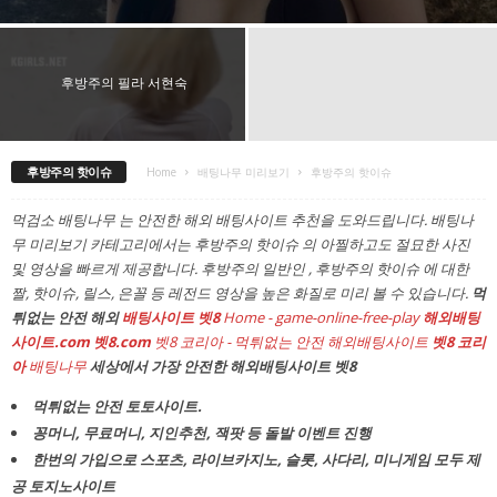
후방주의 필라 서현숙
후방주의 핫이슈
Home
배팅나무 미리보기
후방주의 핫이슈
먹검소 배팅나무 는 안전한 해외 배팅사이트 추천을 도와드립니다. 배팅나
무 미리보기 카테고리에서는 후방주의 핫이슈 의 아찔하고도 절묘한 사진
및 영상을 빠르게 제공합니다. 후방주의 일반인 , 후방주의 핫이슈 에 대한
짤, 핫이슈, 릴스, 은꼴 등 레전드 영상을 높은 화질로 미리 볼 수 있습니다.
먹
튀없는 안전 해외
배팅사이트
벳8
Home - game-online-free-play
해외배팅
사이트.com
벳8.com
벳8 코리아 - 먹튀없는 안전 해외배팅사이트
벳8
코리
아
배팅나무
세상에서 가장 안전한 해외배팅사이트 벳8
먹튀없는 안전 토토사이트.
꽁머니, 무료머니, 지인추천, 잭팟 등 돌발 이벤트 진행
한번의 가입으로 스포츠, 라이브카지노, 슬롯, 사다리, 미니게임 모두 제
공 토지노사이트