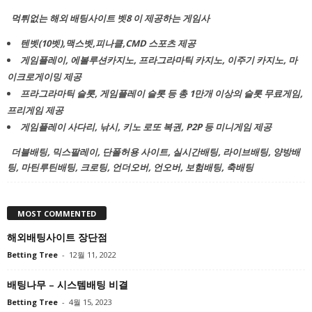
먹튀없는 해외 배팅사이트 벳8 이 제공하는 게임사
텐벳(10벳),맥스벳,피나클,CMD 스포츠 제공
게임플레이, 에볼루션카지노, 프라그라마틱 카지노, 이주기 카지노, 마
이크로게이밍 제공
프라그라마틱 슬롯, 게임플레이 슬롯 등 총 1만개 이상의 슬롯 무료게임,
프리게임 제공
게임플레이 사다리, 낚시, 키노 로또 복권, P2P 등 미니게임 제공
더블배팅, 믹스팔레이, 단폴허용 사이트, 실시간배팅, 라이브배팅, 양방배
팅, 마틴루틴배팅, 크로팅, 언더오버, 언오버, 보험배팅, 축배팅
MOST COMMENTED
해외배팅사이트 장단점
Betting Tree
-
12월 11, 2022
배팅나무 – 시스템배팅 비결
Betting Tree
-
4월 15, 2023