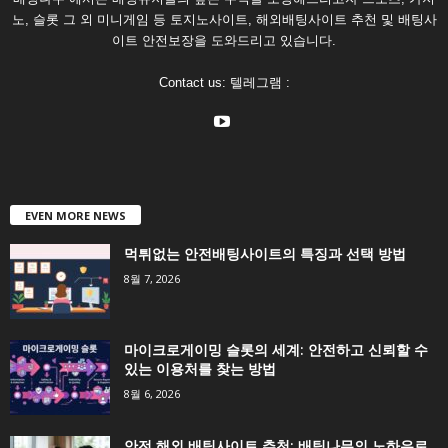
노, 슬롯 그 외 미니게임 등 토지노사이트, 해외배팅사이트 추천 및 배팅사
이트 안전보장을 도와드리고 있습니다.
Contact us:
텔레그램 :
EVEN MORE NEWS
먹튀없는 안전배팅사이트의 특징과 선택 방법
8월 7, 2026
마이크로게이밍 슬롯의 세계: 안전하고 신뢰할 수
있는 이용처를 찾는 방법
8월 6, 2026
안전 해외 배팅사이트 추천: 배팅나무의 노하우로