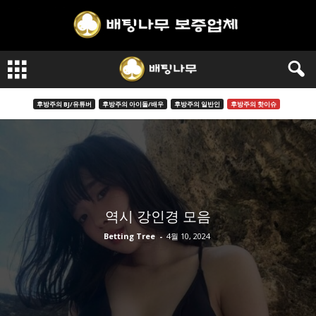
후방주의 BJ/유튜버
후방주의 아이돌/배우
후방주의 일반인
후방주의 핫이슈
역시 강인경 모음
Betting Tree
-
4월 10, 2024