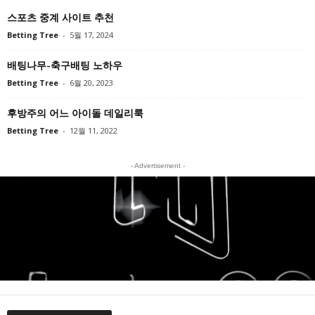
스포츠 중계 사이트 추천
Betting Tree
-
5월 17, 2024
배팅나무-축구배팅 노하우
Betting Tree
-
6월 20, 2023
후방주의 어느 아이돌 데일리룩
Betting Tree
-
12월 11, 2022
- Advertisement -