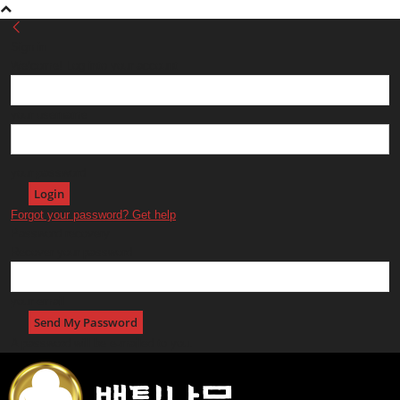
Sign in
Welcome! Log into your account
your username
your password
Forgot your password? Get help
Password recovery
Recover your password
your email
A password will be e-mailed to you.
배
팅