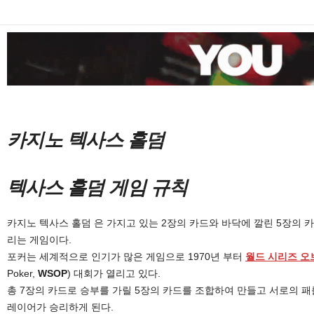
카지노 텍사스 홀덤
텍사스 홀덤 게임 규칙
카지노 텍사스 홀덤 은 가지고 있는 2장의 카드와 바닥에 깔린 5장의 
리는 게임이다.
포커는 세계적으로 인기가 많은 게임으로 1970년 부터
월드 시리즈 오
Poker,
WSOP
) 대회가 열리고 있다.
총 7장의 카드로 승부를 가릴 5장의 카드를 조합하여 만들고 서로의 패
레이어가 승리하게 된다.