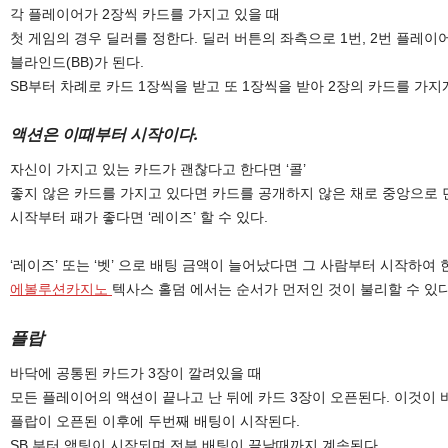
각 플레이어가 2장씩 카드를 가지고 있을 때
첫 게임의 경우 딜러를 정한다. 딜러 버튼의 좌측으로 1번, 2번 플레이어
블라인드(BB)가 된다.
SB부터 차례로 카드 1장씩을 받고 또 1장씩을 받아 2장의 카드를 가지
액션은 이때부터 시작이다.
자신이 가지고 있는 카드가 괜찮다고 한다면 ‘콜’
좋지 않은 카드를 가지고 있다면 카드를 공개하지 않은 채로 중앙으로 던져
시작부터 패가 좋다면 ‘레이즈’ 할 수 있다.
‘레이즈’ 또는 ‘벳’ 으로 배팅 금액이 늘어났다면 그 사람부터 시작하여 
에볼루션카지노
텍사스 홀덤 에서는 순서가 먼저인 것이 불리할 수 있
플랍
바닥에 공통된 카드가 3장이 깔려있을 때
모든 플레이어의 액션이 끝나고 난 뒤에 카드 3장이 오픈된다. 이것이 
플랍이 오픈된 이후에 두번째 배팅이 시작된다.
SB 부터 액팅이 시작되며 전부 배팅이 끝날때까지 계속된다.