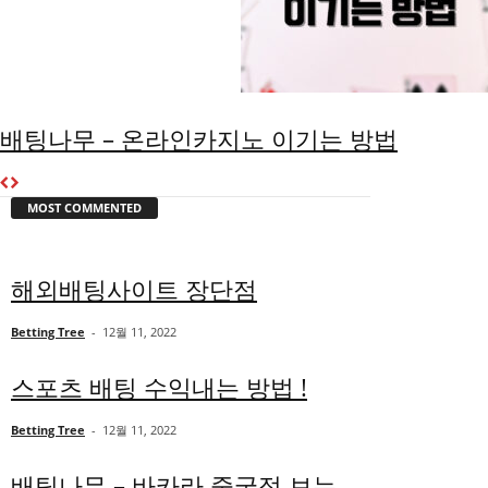
배팅나무 – 온라인카지노 이기는 방법
MOST COMMENTED
해외배팅사이트 장단점
Betting Tree
-
12월 11, 2022
스포츠 배팅 수익내는 방법 !
Betting Tree
-
12월 11, 2022
배팅나무 – 바카라 중국점 보는