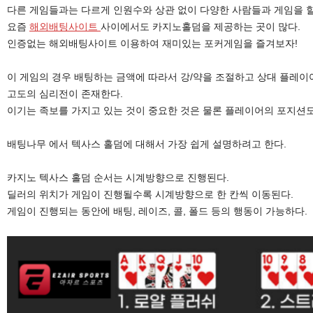
다른 게임들과는 다르게 인원수와 상관 없이 다양한 사람들과 게임을 할
요즘
해외배팅사이트
사이에서도 카지노홀덤을 제공하는 곳이 많다.
인증없는 해외배팅사이트 이용하여 재미있는 포커게임을 즐겨보자!
이 게임의 경우 배팅하는 금액에 따라서 강/약을 조절하고 상대 플레이
고도의 심리전이 존재한다.
이기는 족보를 가지고 있는 것이 중요한 것은 물론 플레이어의 포지션도
배팅나무 에서 텍사스 홀덤에 대해서 가장 쉽게 설명하려고 한다.
카지노 텍사스 홀덤 순서는 시계방향으로 진행된다.
딜러의 위치가 게임이 진행될수록 시계방향으로 한 칸씩 이동된다.
게임이 진행되는 동안에 배팅, 레이즈, 콜, 폴드 등의 행동이 가능하다.