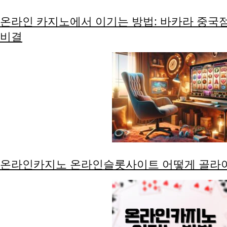
온라인 카지노에서 이기는 방법: 바카라 중국점
비결
온라인카지노 온라인슬롯사이트 어떻게 골라