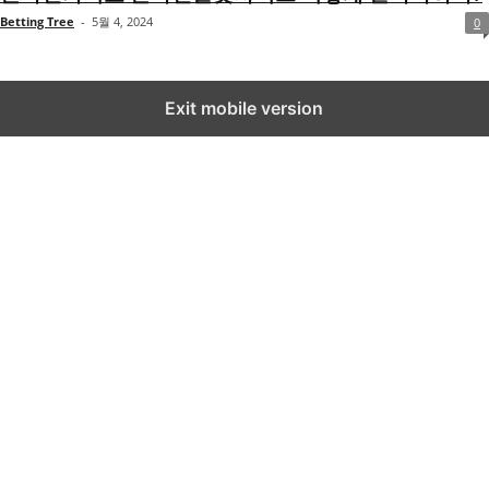
Betting Tree
-
5월 4, 2024
0
Exit mobile version