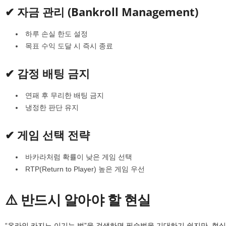
✔ 자금 관리 (Bankroll Management)
하루 손실 한도 설정
목표 수익 도달 시 즉시 종료
✔ 감정 배팅 금지
연패 후 무리한 배팅 금지
냉정한 판단 유지
✔ 게임 선택 전략
바카라처럼 확률이 낮은 게임 선택
RTP(Return to Player) 높은 게임 우선
⚠️ 반드시 알아야 할 현실
“온라인 카지노 이기는 법”을 검색하면 필승법을 기대하기 쉽지만, 현실