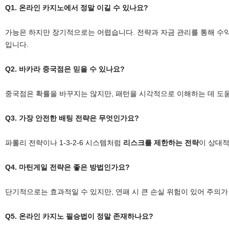
Q1. 온라인 카지노에서 정말 이길 수 있나요?
가능은 하지만 장기적으로는 어렵습니다. 전략과 자금 관리를 통해 수
입니다.
Q2. 바카라 중국점은 믿을 수 있나요?
중국점은 확률을 바꾸지는 않지만, 패턴을 시각적으로 이해하는 데 도움
Q3. 가장 안전한 배팅 전략은 무엇인가요?
파롤리 전략이나 1-3-2-6 시스템처럼
리스크를 제한하는 전략
이 상대
Q4. 마틴게일 전략은 좋은 방법인가요?
단기적으로는 효과적일 수 있지만, 연패 시 큰 손실 위험이 있어 주의가
Q5. 온라인 카지노 필승법이 정말 존재하나요?