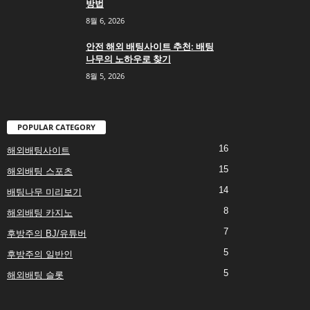
방법
8월 6, 2026
안전 해외 배팅사이트 추천: 배팅
나무의 노하우로 찾기
8월 5, 2026
POPULAR CATEGORY
16
해외배팅사이트
15
해외배팅 스포츠
14
배팅나무 미리보기
8
해외배팅 카지노
7
후방주의 BJ/유튜버
5
후방주의 일반인
5
해외배팅 슬롯