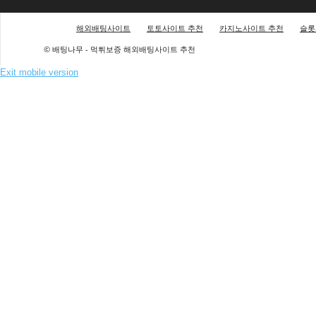
해외배팅사이트
토토사이트 추천
카지노사이트 추천
슬롯
© 배팅나무 - 먹튀보증 해외배팅사이트 추천
Exit mobile version