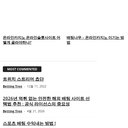
온라인카지노 온라인슬롯사이트 어
배팅나무 – 온라인카지노 이기는 방
떻게 골라야하나?
법
MOST COMMENTED
트위치 스트리머 쵸단
Betting Tree
-
12월 11, 2022
2026년 먹튀 없는 안전한 해외 배팅 사이트 선
택법 추천 : 공식 라이선스의 중요성
Betting Tree
-
4월 21, 2026
스포츠 배팅 수익내는 방법 !