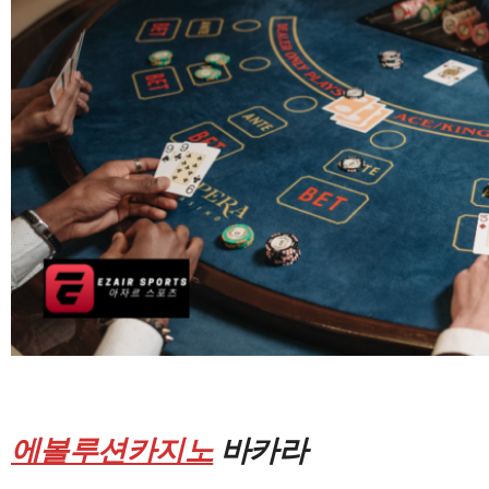
에볼루션카지노
바카라