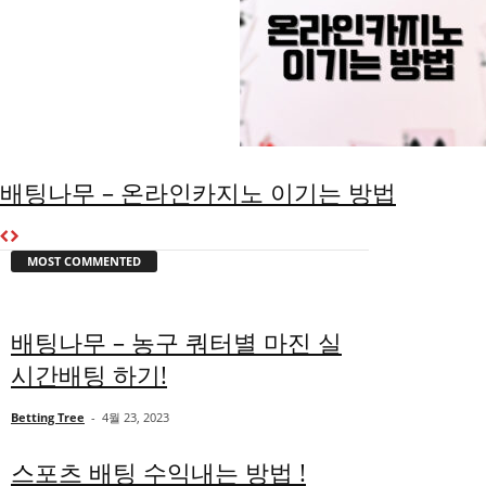
배팅나무 – 온라인카지노 이기는 방법
MOST COMMENTED
배팅나무 – 농구 쿼터별 마진 실
시간배팅 하기!
Betting Tree
-
4월 23, 2023
스포츠 배팅 수익내는 방법 !