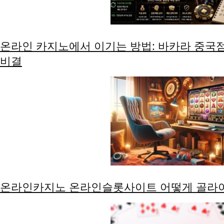
온라인 카지노에서 이기는 방법: 바카라 중국점
비결
온라인카지노 온라인슬롯사이트 어떻게 골라