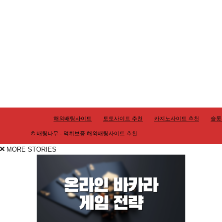
해외배팅사이트
16
해외배팅 스포츠
15
배팅나무 미리보기
14
해외배팅 카지노
8
후방주의 BJ/유튜버
7
후방주의 일반인
5
해외배팅 슬롯
5
해외배팅사이트
토토사이트 추천
카지노사이트 추천
슬롯
© 배팅나무 - 먹튀보증 해외배팅사이트 추천
MORE STORIES