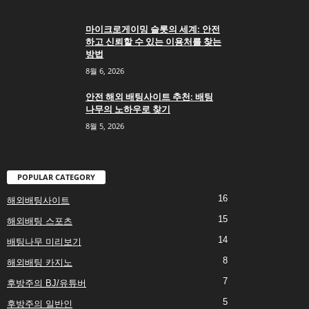
마이크로게이밍 슬롯의 세계: 안전
하고 신뢰할 수 있는 이용처를 찾는
방법
8월 6, 2026
안전 해외 배팅사이트 추천: 배팅
나무의 노하우로 찾기
8월 5, 2026
POPULAR CATEGORY
16
해외배팅사이트
15
해외배팅 스포츠
14
배팅나무 미리보기
8
해외배팅 카지노
7
후방주의 BJ/유튜버
5
후방주의 일반인