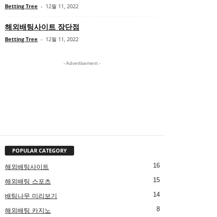
Betting Tree
-
12월 11, 2022
해외배팅사이트 장단점
Betting Tree
-
12월 11, 2022
- Advertisement -
POPULAR CATEGORY
16
해외배팅사이트
15
해외배팅 스포츠
14
배팅나무 미리보기
8
해외배팅 카지노