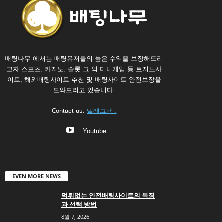
배팅나무 에서는 배팅유저들의 높은 수익을 보장해드리
고자 스포츠, 카지노, 슬롯 그 외 미니게임 등 토지노사
이트, 해외배팅사이트 추천 및 배팅사이트 안전보장을
도와드리고 있습니다.
Contact us:
텔레그램 :
Youtube
EVEN MORE NEWS
먹튀없는 안전배팅사이트의 특징
과 선택 방법
8월 7, 2026