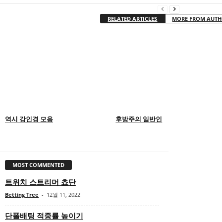
RELATED ARTICLES
MORE FROM AUT
역시 강인경 모음
후방주의 일반인
MOST COMMENTED
트위치 스트리머 쵸단
Betting Tree
-
12월 11, 2022
단폴배팅 적중률 높이기