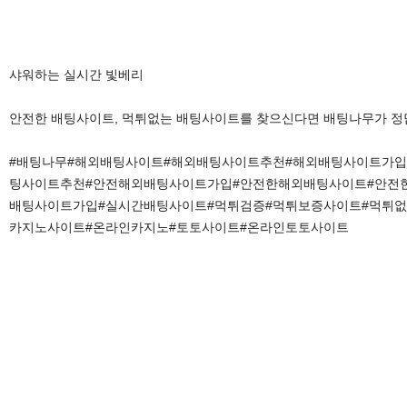
샤워하는 실시간 빛베리
안전한 배팅사이트, 먹튀없는 배팅사이트를 찾으신다면 배팅나무가 정
#배팅나무#해외배팅사이트#해외배팅사이트추천#해외배팅사이트가입
팅사이트추천#안전해외배팅사이트가입#안전한해외배팅사이트#안전
배팅사이트가입#실시간배팅사이트#먹튀검증#먹튀보증사이트#먹튀없
카지노사이트#온라인카지노#토토사이트#온라인토토사이트