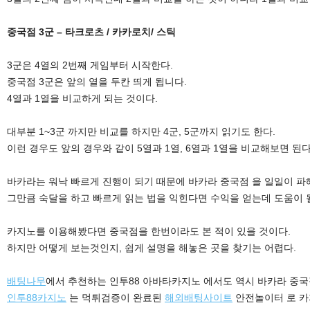
중국점 3군 – 타크로츠 / 카카로치/ 스틱
3군은 4열의 2번째 게임부터 시작한다.
중국점 3군은 앞의 열을 두칸 띄게 됩니다.
4열과 1열을 비교하게 되는 것이다.
대부분 1~3군 까지만 비교를 하지만 4군, 5군까지 읽기도 한다.
이런 경우도 앞의 경우와 같이 5열과 1열, 6열과 1열을 비교해보면 된다
바카라는 워낙 빠르게 진행이 되기 때문에 바카라 중국점 을 일일이 파
그만큼 숙달을 하고 빠르게 읽는 법을 익힌다면 수익을 얻는데 도움이 
카지노를 이용해봤다면 중국점을 한번이라도 본 적이 있을 것이다.
하지만 어떻게 보는것인지, 쉽게 설명을 해놓은 곳을 찾기는 어렵다.
배팅나무
에서 추천하는 인투88 아바타카지노 에서도 역시 바카라 중국
인투88카지노
는 먹튀검증이 완료된
해외배팅사이트
안전놀이터 로 카