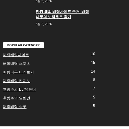
8월 6, 2026
안전 해외 배팅사이트 추천: 배팅
나무의 노하우로 찾기
8월 5, 2026
POPULAR CATEGORY
16
해외배팅사이트
15
해외배팅 스포츠
14
배팅나무 미리보기
8
해외배팅 카지노
7
후방주의 BJ/유튜버
5
후방주의 일반인
5
해외배팅 슬롯