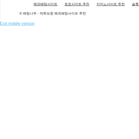
해외배팅사이트
토토사이트 추천
카지노사이트 추천
슬롯
© 배팅나무 - 먹튀보증 해외배팅사이트 추천
Exit mobile version