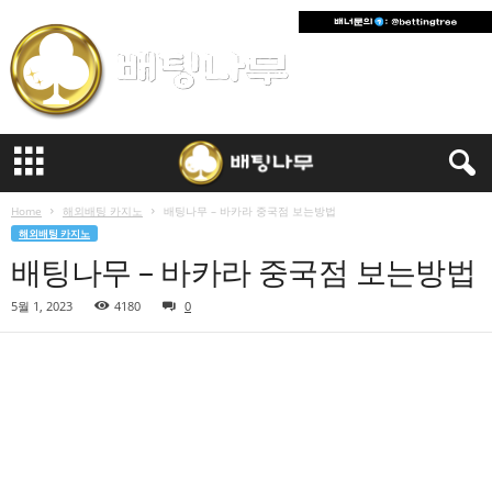
배
팅
나
무
–
해
외
배
팅
Home
해외배팅 카지노
배팅나무 – 바카라 중국점 보는방법
사
해외배팅 카지노
이
배팅나무 – 바카라 중국점 보는방법
트
,
5월 1, 2023
4180
0
해
외
배
팅
사
이
트
추