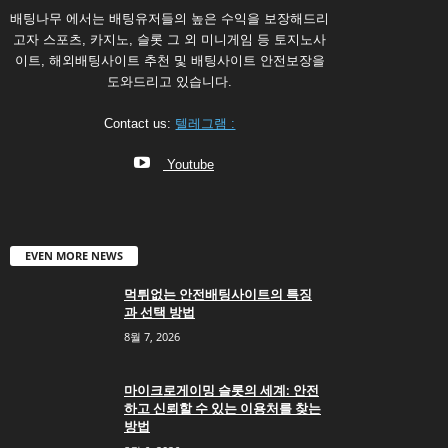
배팅나무 에서는 배팅유저들의 높은 수익을 보장해드리
고자 스포츠, 카지노, 슬롯 그 외 미니게임 등 토지노사
이트, 해외배팅사이트 추천 및 배팅사이트 안전보장을
도와드리고 있습니다.
Contact us:
텔레그램 :
Youtube
EVEN MORE NEWS
먹튀없는 안전배팅사이트의 특징
과 선택 방법
8월 7, 2026
마이크로게이밍 슬롯의 세계: 안전
하고 신뢰할 수 있는 이용처를 찾는
방법