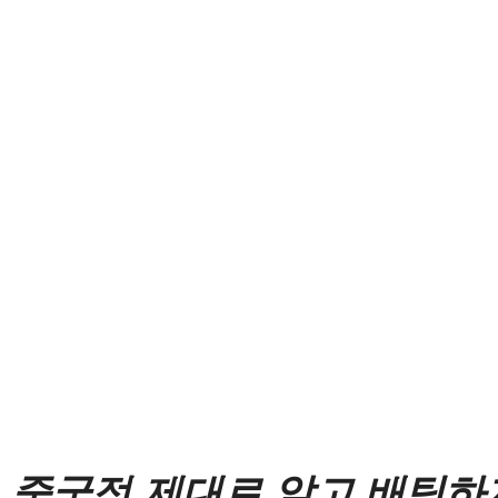
중국점 제대로 알고 배팅하