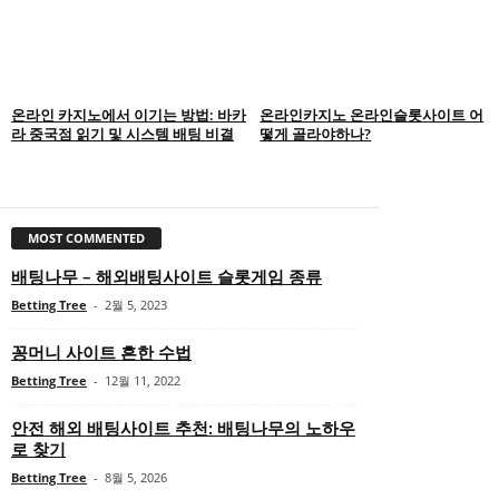
온라인 카지노에서 이기는 방법: 바카
온라인카지노 온라인슬롯사이트 어
라 중국점 읽기 및 시스템 배팅 비결
떻게 골라야하나?
MOST COMMENTED
배팅나무 – 해외배팅사이트 슬롯게임 종류
Betting Tree
-
2월 5, 2023
꽁머니 사이트 흔한 수법
Betting Tree
-
12월 11, 2022
안전 해외 배팅사이트 추천: 배팅나무의 노하우
로 찾기
Betting Tree
-
8월 5, 2026