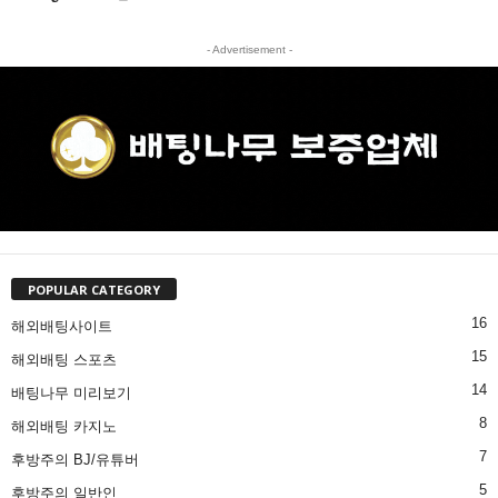
- Advertisement -
POPULAR CATEGORY
16
해외배팅사이트
15
해외배팅 스포츠
14
배팅나무 미리보기
8
해외배팅 카지노
7
후방주의 BJ/유튜버
5
후방주의 일반인