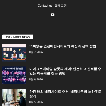
Contact us:
텔레그램 :
EVEN MORE NEWS
먹튀없는 안전배팅사이트의 특징과 선택 방법
8월 7, 2026
마이크로게이밍 슬롯의 세계: 안전하고 신뢰할 수
있는 이용처를 찾는 방법
8월 6, 2026
안전 해외 배팅사이트 추천: 배팅나무의 노하우로
찾기
8월 5, 2026