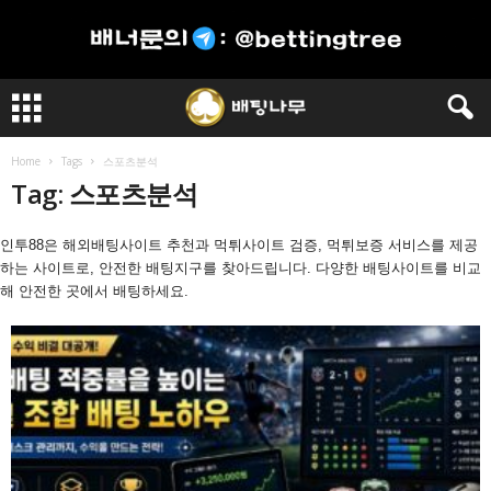
Home
Tags
스포츠분석
Tag: 스포츠분석
인투88은 해외배팅사이트 추천과 먹튀사이트 검증, 먹튀보증 서비스를 제공
하는 사이트로, 안전한 배팅지구를 찾아드립니다. 다양한 배팅사이트를 비교
해 안전한 곳에서 배팅하세요.