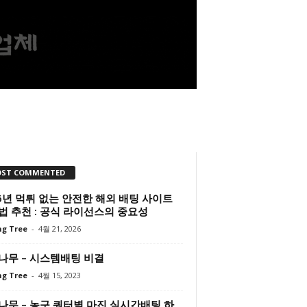
ST COMMENTED
26년 먹튀 없는 안전한 해외 배팅 사이트
법 추천 : 공식 라이선스의 중요성
ng Tree
-
4월 21, 2026
나무 – 시스템배팅 비결
ng Tree
-
4월 15, 2023
나무 – 농구 쿼터별 마진 실시간배팅 하