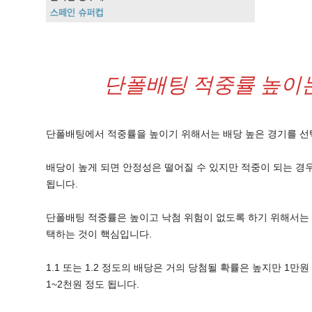
단폴배팅 적중률 높이
단폴배팅에서 적중률을 높이기 위해서는 배당 높은 경기를 선
배당이 높게 되면 안정성은 떨어질 수 있지만 적중이 되는 경우
됩니다.
단폴배팅 적중률은 높이고 낙첨 위험이 없도록 하기 위해서는 1.
택하는 것이 핵심입니다.
1.1 또는 1.2 정도의 배당은 거의 당첨될 확률은 높지만 1만
1~2천원 정도 됩니다.