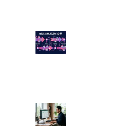
먹튀없는 안전배팅사이트의 특
징과 선택 방법
8월 7, 2026
마이크로게이밍 슬롯의 세계: 안
전하고 신뢰할 수 있는 이용처를
찾는 방법
8월 6, 2026