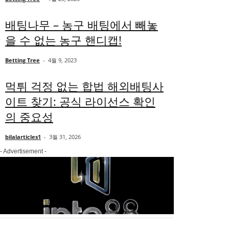
배팅나무 – 농구 배팅에서 빼놓
을 수 없는 농구 핸디캡!
Betting Tree
-
4월 9, 2023
먹튀 걱정 없는 합법 해외배팅사
이트 찾기: 공식 라이선스 확인
의 중요성
bilalarticles1
-
3월 31, 2026
- Advertisement -