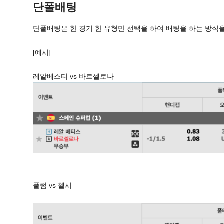
단폴배팅
단폴배팅은 한 경기 한 유형만 선택을 하여 배팅을 하는 방식
[예시]
레알베스티 vs 바르셀로나
풀럼 vs 첼시