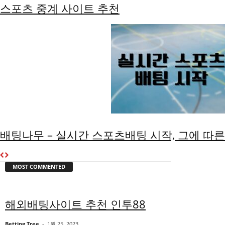
스포츠 중계 사이트 추천
배팅나무 – 실시간 스포츠배팅 시작, 그에 따
MOST COMMENTED
해외배팅사이트 추천 인투88
Betting Tree
-
1월 25, 2023