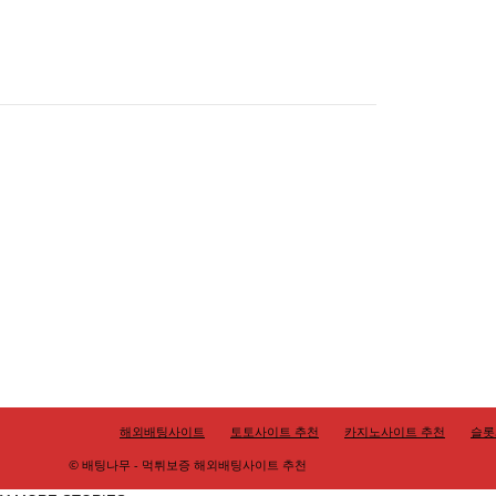
안전 해외 배팅사이트 추천: 배
팅나무의 노하우로 찾기
8월 5, 2026
POPULAR CATEGORY
해외배팅사이트
16
해외배팅 스포츠
15
배팅나무 미리보기
14
해외배팅 카지노
8
후방주의 BJ/유튜버
7
후방주의 일반인
5
해외배팅 슬롯
5
해외배팅사이트
토토사이트 추천
카지노사이트 추천
슬롯
© 배팅나무 - 먹튀보증 해외배팅사이트 추천